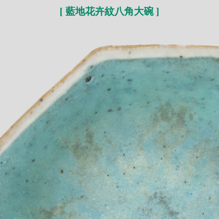
[ 藍地花卉紋八角大碗 ]